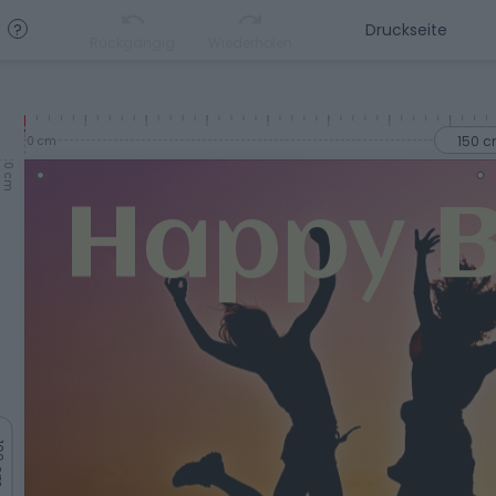
?
Rückgängig
Wiederholen
150 
0 cm
0 cm
 cm