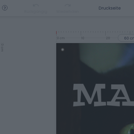
?
Rückgängig
Wiederholen
60 c
0 cm
10
20
3
0 cm