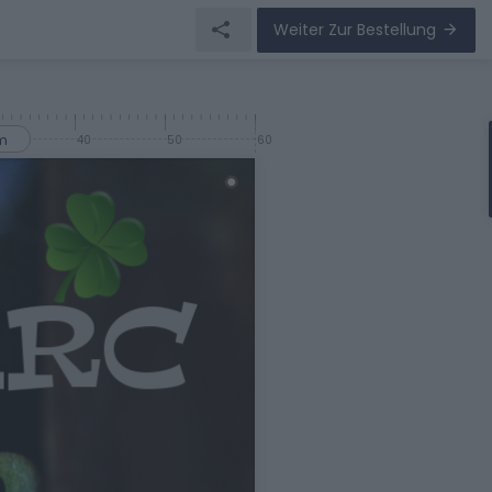
Weiter Zur Bestellung
m
0
40
50
60