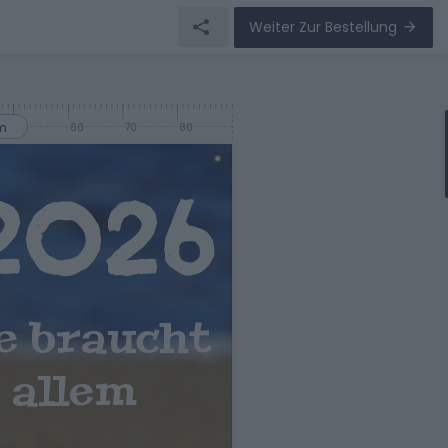
Weiter Zur Bestellung
m
50
60
70
80