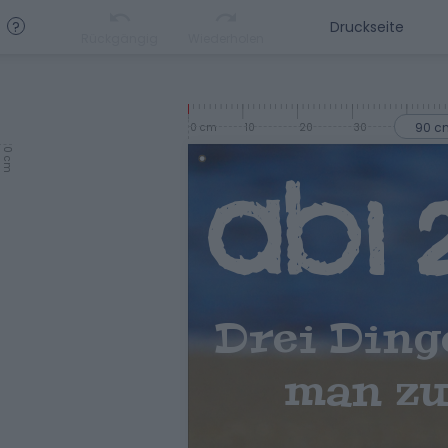
?
Rückgängig
Wiederholen
90 c
0 cm
10
20
30
40
0 cm