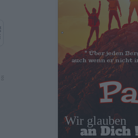
 cm
100