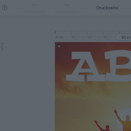
?
Rückgängig
Wiederholen
90 c
0 cm
10
20
30
40
0 cm