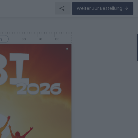
Weiter Zur Bestellung
m
50
60
70
80