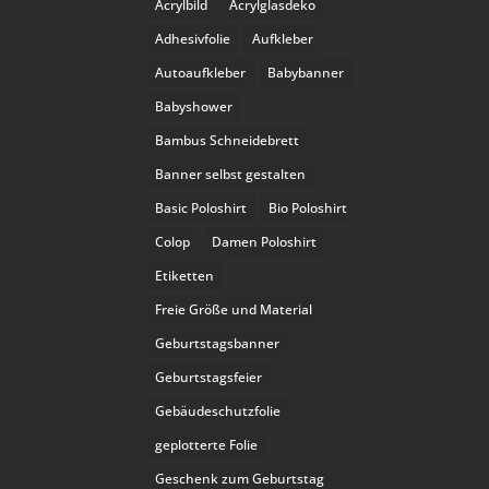
Acrylbild
Acrylglasdeko
Adhesivfolie
Aufkleber
Autoaufkleber
Babybanner
Babyshower
Bambus Schneidebrett
Banner selbst gestalten
Basic Poloshirt
Bio Poloshirt
Colop
Damen Poloshirt
Etiketten
Freie Größe und Material
Geburtstagsbanner
Geburtstagsfeier
Gebäudeschutzfolie
geplotterte Folie
Geschenk zum Geburtstag