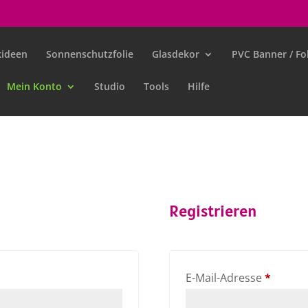
ideen
Sonnenschutzfolie
Glasdekor
PVC Banner / Fol
Mein Konto
Studio
Tools
Hilfe
Registrieren
rforderlich
Erforde
E-Mail-Adresse
*