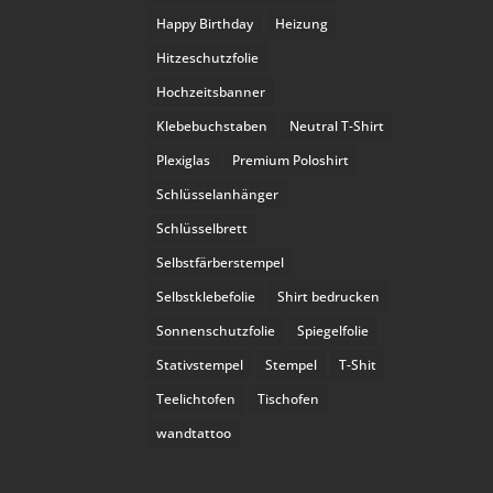
Happy Birthday
Heizung
Hitzeschutzfolie
Hochzeitsbanner
Klebebuchstaben
Neutral T-Shirt
Plexiglas
Premium Poloshirt
Schlüsselanhänger
Schlüsselbrett
Selbstfärberstempel
Selbstklebefolie
Shirt bedrucken
Sonnenschutzfolie
Spiegelfolie
Stativstempel
Stempel
T-Shit
Teelichtofen
Tischofen
wandtattoo