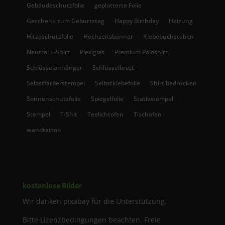
Gebäudeschutzfolie
geplotterte Folie
Geschenk zum Geburtstag
Happy Birthday
Heizung
Hitzeschutzfolie
Hochzeitsbanner
Klebebuchstaben
Neutral T-Shirt
Plexiglas
Premium Poloshirt
Schlüsselanhänger
Schlüsselbrett
Selbstfärberstempel
Selbstklebefolie
Shirt bedrucken
Sonnenschutzfolie
Spiegelfolie
Stativstempel
Stempel
T-Shit
Teelichtofen
Tischofen
wandtattoo
kostenlose Bilder
Wir danken pixabay für die Unterstützung.
Bitte Lizenzbedingungen beachten. Freie