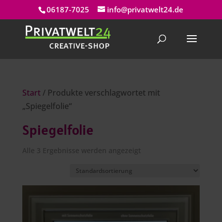
06187-7025
info@privatwelt24.de
Start
/ Produkte verschlagwortet mit
„Spiegelfolie“
Spiegelfolie
Alle 3 Ergebnisse werden angezeigt