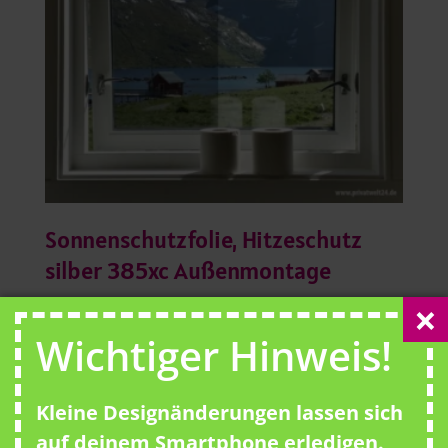
Sonnenschutzfolie, Hitzeschutz
silber 385xc Außenmontage
68,00
€
Wichtiger Hinweis!
inkl. MwSt.
zzgl.
Versandkosten
Kleine Designänderungen lassen sich
Lieferzeit:
3 Werktage Bearbeitungszeit + Versand
auf deinem Smartphone erledigen.