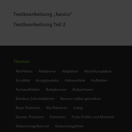
Textbearbeitung „basics“
Textbearbeitung Teil 2
Themen
Abi-Plakat
Abibanner
Abiplakat
Abschlussplakat
Acrylbild
Acrylglasdeko
Adhesivfolie
Aufkleber
Autoaufkleber
Babybanner
Babyshower
Bambus Schneidebrett
Banner selbst gestalten
Basic Poloshirt
Bio Poloshirt
Colop
Damen Poloshirt
Etiketten
Freie Größe und Material
Geburtstagsbanner
Geburtstagsfeier