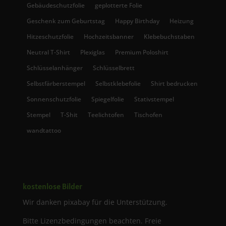
Gebäudeschutzfolie
geplotterte Folie
Geschenk zum Geburtstag
Happy Birthday
Heizung
Hitzeschutzfolie
Hochzeitsbanner
Klebebuchstaben
Neutral T-Shirt
Plexiglas
Premium Poloshirt
Schlüsselanhänger
Schlüsselbrett
Selbstfärberstempel
Selbstklebefolie
Shirt bedrucken
Sonnenschutzfolie
Spiegelfolie
Stativstempel
Stempel
T-Shit
Teelichtofen
Tischofen
wandtattoo
kostenlose Bilder
Wir danken pixabay für die Unterstützung.
Bitte Lizenzbedingungen beachten. Freie