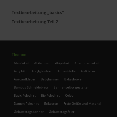
Textbearbeitung „basics“
Textbearbeitung Teil 2
Themen
Abi-Plakat
Abibanner
Abiplakat
Abschlussplakat
Acrylbild
Acrylglasdeko
Adhesivfolie
Aufkleber
Autoaufkleber
Babybanner
Babyshower
Bambus Schneidebrett
Banner selbst gestalten
Basic Poloshirt
Bio Poloshirt
Colop
Damen Poloshirt
Etiketten
Freie Größe und Material
Geburtstagsbanner
Geburtstagsfeier