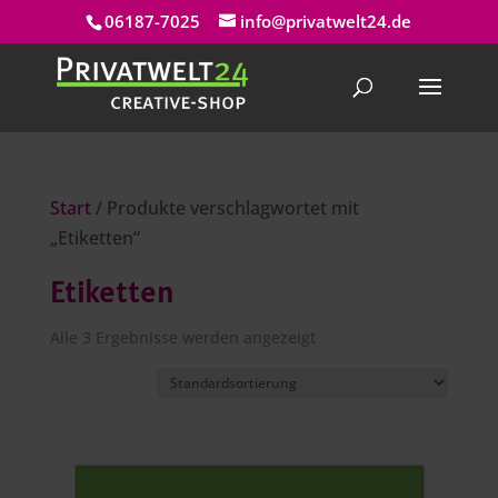
06187-7025
info@privatwelt24.de
Start
/ Produkte verschlagwortet mit
„Etiketten“
Etiketten
Alle 3 Ergebnisse werden angezeigt