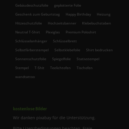
Gebäudeschutzfolie
geplotterte Folie
Geschenk zum Geburtstag
Happy Birthday
Heizung
Hitzeschutzfolie
Hochzeitsbanner
Klebebuchstaben
Neutral T-Shirt
Plexiglas
Premium Poloshirt
Schlüsselanhänger
Schlüsselbrett
Selbstfärberstempel
Selbstklebefolie
Shirt bedrucken
Sonnenschutzfolie
Spiegelfolie
Stativstempel
Stempel
T-Shit
Teelichtofen
Tischofen
wandtattoo
kostenlose Bilder
Wir danken pixabay für die Unterstützung.
Bitte Lizenzbedingungen beachten. Freie