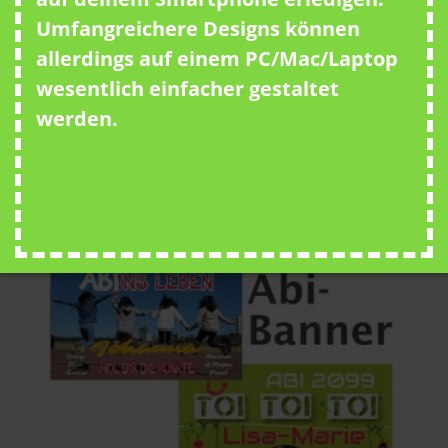
inkl. MwSt.
Umfangreichere Designs können
zzgl.
Versandkosten
allerdings auf einem PC/Mac/Laptop
wesentlich einfacher gestaltet
Lieferzeit:
48 Stunden Bearbeitungszeit + Versand
werden.