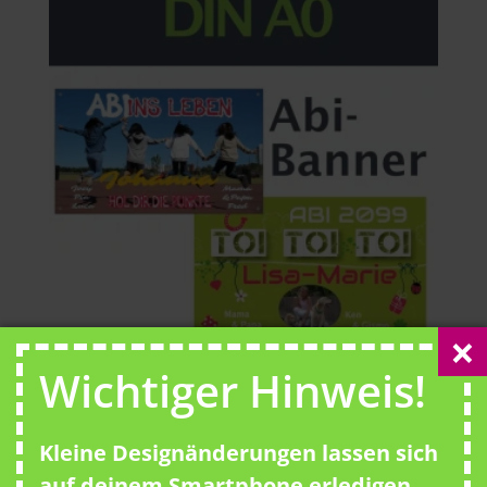
Wichtiger Hinweis!
Abi Banner DIN A0 verschiedene
Vorlagen
Kleine Designänderungen lassen sich
von
56,00
€
auf deinem Smartphone erledigen.