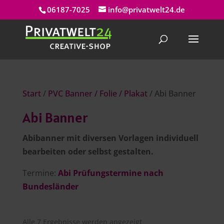
06187-7025
info@privatwelt24.de
Start
/
PVC Banner / Folie / Plakat
/ Abi Banner
Abi Banner
Abibanner mit diversen Vorlagen individuell
bearbeiten oder selbst gestalten.
Termine:
Abi Prüfungstermine nach
Bundesländer
Alle 7 Ergebnisse werden angezeigt