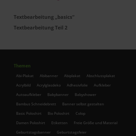
Textbearbeitung „basics“
Textbearbeitung Teil 2
Themen
Abi-Plakat
Abibanner
Abiplakat
Abschlussplakat
Acrylbild
Acrylglasdeko
Adhesivfolie
Aufkleber
Autoaufkleber
Babybanner
Babyshower
Bambus Schneidebrett
Banner selbst gestalten
Basic Poloshirt
Bio Poloshirt
Colop
Damen Poloshirt
Etiketten
Freie Größe und Material
Geburtstagsbanner
Geburtstagsfeier