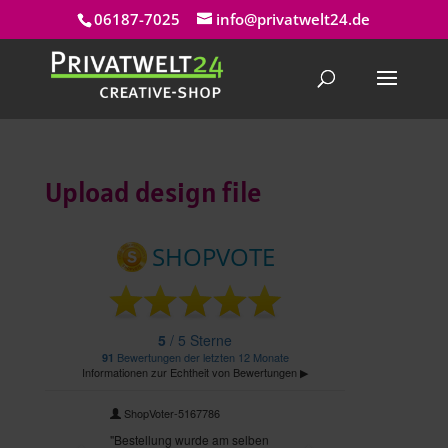
06187-7025
info@privatwelt24.de
Upload design file