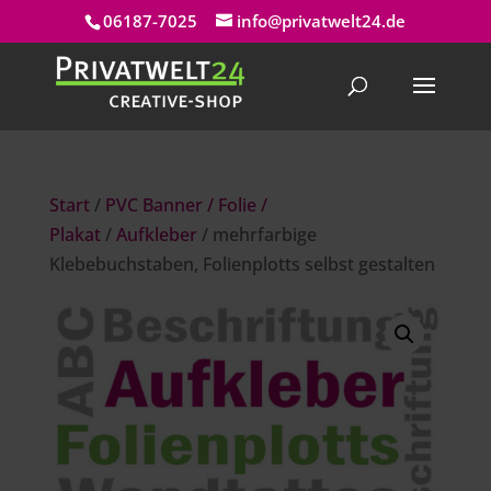
06187-7025
info@privatwelt24.de
Start
/
PVC Banner / Folie /
Plakat
/
Aufkleber
/ mehrfarbige
Klebebuchstaben, Folienplotts selbst gestalten