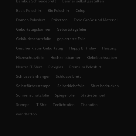
Bambus Schneidebrett
Banner selbst gestalten
Basic Poloshirt
Bio Poloshirt
Colop
Damen Poloshirt
Etiketten
Freie Größe und Material
Geburtstagsbanner
Geburtstagsfeier
Gebäudeschutzfolie
geplotterte Folie
Geschenk zum Geburtstag
Happy Birthday
Heizung
Hitzeschutzfolie
Hochzeitsbanner
Klebebuchstaben
Neutral T-Shirt
Plexiglas
Premium Poloshirt
Schlüsselanhänger
Schlüsselbrett
Selbstfärberstempel
Selbstklebefolie
Shirt bedrucken
Sonnenschutzfolie
Spiegelfolie
Stativstempel
Stempel
T-Shit
Teelichtofen
Tischofen
wandtattoo