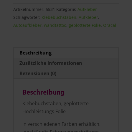
selbst
Artikelnummer:
5531
Kategorie:
Aufkleber
gestalten
Schlagwörter:
Klebebuchstaben
,
Aufkleber
,
Menge
Autoaufkleber
,
wandtattoo
,
geplotterte Folie
,
Oracal
Beschreibung
Zusätzliche Informationen
Rezensionen (0)
Beschreibung
Klebebuchstaben, geplotterte
Hochleistungs Folie
In verschiedenen Farben erhältlich.
Ideal für die Fahrzeugbeschriftung