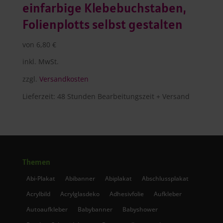
einfarbige Klebebuchstaben,
Folienplotts selbst gestalten
von
6,80
€
inkl. MwSt.
zzgl.
Versandkosten
Lieferzeit:
48 Stunden Bearbeitungszeit + Versand
Themen
Abi-Plakat
Abibanner
Abiplakat
Abschlussplakat
Acrylbild
Acrylglasdeko
Adhesivfolie
Aufkleber
Autoaufkleber
Babybanner
Babyshower