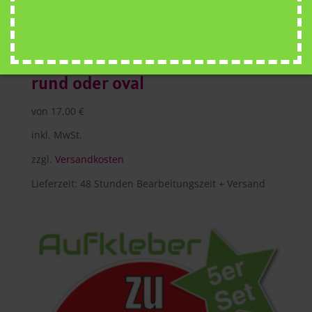
PVC Aufkleber selbst gestalten,
rund oder oval
von
17,00
€
inkl. MwSt.
zzgl.
Versandkosten
Lieferzeit:
48 Stunden Bearbeitungszeit + Versand