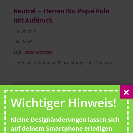
Neutral – Herren Bio Piqué Polo
mit Aufdruck
von
28,70
€
inkl. MwSt.
zzgl.
Versandkosten
Lieferzeit:
8 Werktage Bearbeitungszeit + Versand
Wichtiger Hinweis!
Kleine Designänderungen lassen sich
auf deinem Smartphone erledigen.