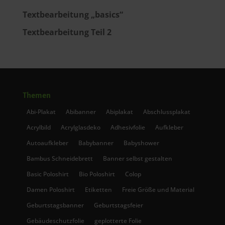
Textbearbeitung „basics“
Textbearbeitung Teil 2
Themen
Abi-Plakat
Abibanner
Abiplakat
Abschlussplakat
Acrylbild
Acrylglasdeko
Adhesivfolie
Aufkleber
Autoaufkleber
Babybanner
Babyshower
Bambus Schneidebrett
Banner selbst gestalten
Basic Poloshirt
Bio Poloshirt
Colop
Damen Poloshirt
Etiketten
Freie Größe und Material
Geburtstagsbanner
Geburtstagsfeier
Gebäudeschutzfolie
geplotterte Folie