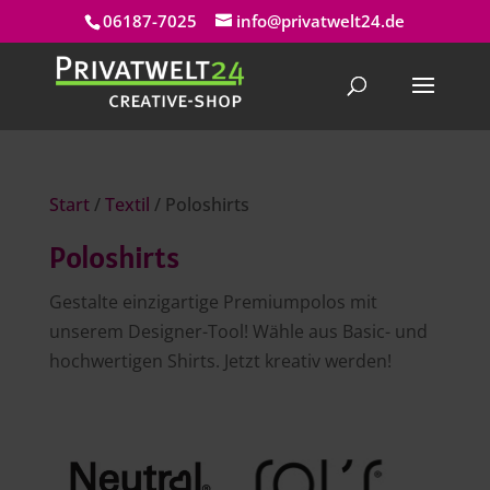
06187-7025
info@privatwelt24.de
Start
/
Textil
/ Poloshirts
Poloshirts
Gestalte einzigartige Premiumpolos mit
unserem Designer-Tool! Wähle aus Basic- und
hochwertigen Shirts. Jetzt kreativ werden!