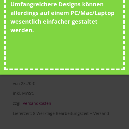
Umfangreichere Designs können
allerdings auf einem PC/Mac/Laptop
wesentlich einfacher gestaltet
werden.
Neutral – Damen Bio Piqué Polo
mit Aufdruck
von
28,70
€
inkl. MwSt.
zzgl.
Versandkosten
Lieferzeit:
8 Werktage Bearbeitungszeit + Versand