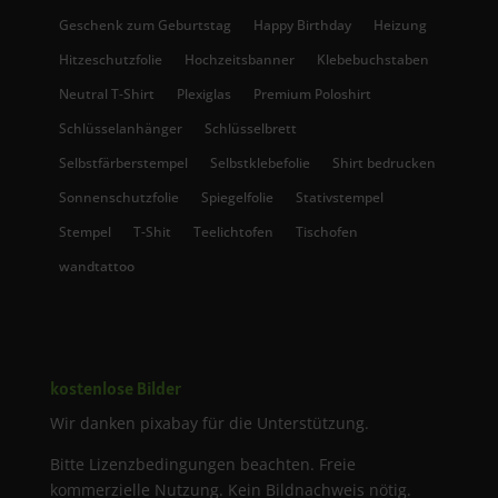
Geschenk zum Geburtstag
Happy Birthday
Heizung
Hitzeschutzfolie
Hochzeitsbanner
Klebebuchstaben
Neutral T-Shirt
Plexiglas
Premium Poloshirt
Schlüsselanhänger
Schlüsselbrett
Selbstfärberstempel
Selbstklebefolie
Shirt bedrucken
Sonnenschutzfolie
Spiegelfolie
Stativstempel
Stempel
T-Shit
Teelichtofen
Tischofen
wandtattoo
kostenlose Bilder
Wir danken pixabay für die Unterstützung.
Bitte Lizenzbedingungen beachten. Freie
kommerzielle Nutzung. Kein Bildnachweis nötig.