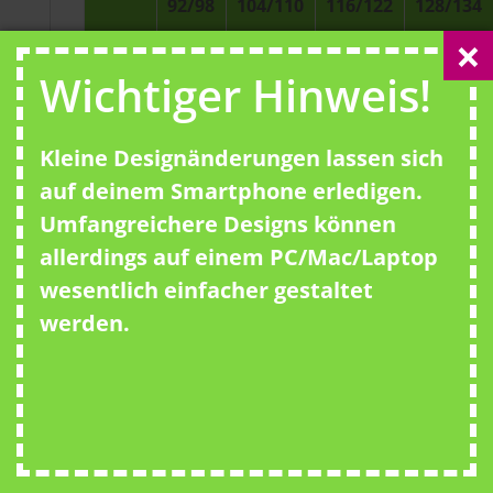
92/98
104/110
116/122
128/134
Breite
Wichtiger Hinweis!
32
34
36
38
(A)
Länge
Kleine Designänderungen lassen sich
43
47
50
53
(B)
auf deinem Smartphone erledigen.
Umfangreichere Designs können
allerdings auf einem PC/Mac/Laptop
wesentlich einfacher gestaltet
Du kannst natürlich auch eine anderes
werden.
Textil in unserem
Katalog
per Mail
anfragen. Der Druckpreis bleibt gleich,
der Textilpreis variiert.
Tipp
Wenn z.B. Damen und Herren Shirts
benötigt werden, einfach das Design