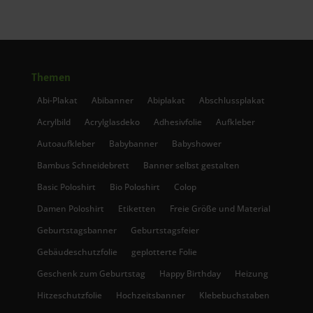
Themen
Abi-Plakat
Abibanner
Abiplakat
Abschlussplakat
Acrylbild
Acrylglasdeko
Adhesivfolie
Aufkleber
Autoaufkleber
Babybanner
Babyshower
Bambus Schneidebrett
Banner selbst gestalten
Basic Poloshirt
Bio Poloshirt
Colop
Damen Poloshirt
Etiketten
Freie Größe und Material
Geburtstagsbanner
Geburtstagsfeier
Gebäudeschutzfolie
geplotterte Folie
Geschenk zum Geburtstag
Happy Birthday
Heizung
Hitzeschutzfolie
Hochzeitsbanner
Klebebuchstaben