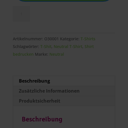
Neutral
-
Kinder
Bio
Artikelnummer:
O30001
Kategorie:
T-Shirts
T-
Schlagwörter:
T-Shit
,
Neutral T-Shirt
,
Shirt
Shirt
bedrucken
Marke:
Neutral
mit
Aufdruck
Menge
Beschreibung
Zusätzliche Informationen
Produktsicherheit
Beschreibung