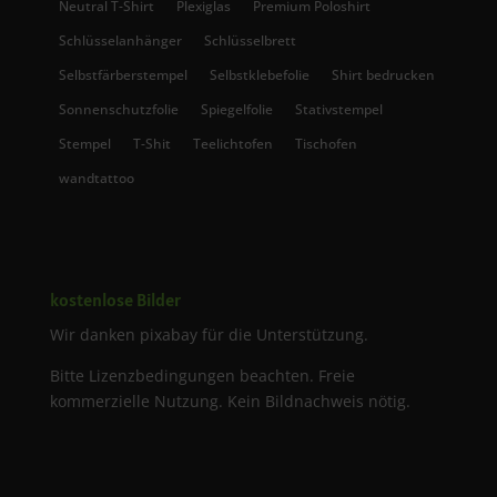
Neutral T-Shirt
Plexiglas
Premium Poloshirt
Schlüsselanhänger
Schlüsselbrett
Selbstfärberstempel
Selbstklebefolie
Shirt bedrucken
Sonnenschutzfolie
Spiegelfolie
Stativstempel
Stempel
T-Shit
Teelichtofen
Tischofen
wandtattoo
kostenlose Bilder
Wir danken pixabay für die Unterstützung.
Bitte Lizenzbedingungen beachten. Freie
kommerzielle Nutzung. Kein Bildnachweis nötig.