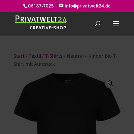
06187-7025
info@privatwelt24.de
Start
/
Textil
/
T-Shirts
/ Neutral – Kinder Bio T-
Shirt mit Aufdruck