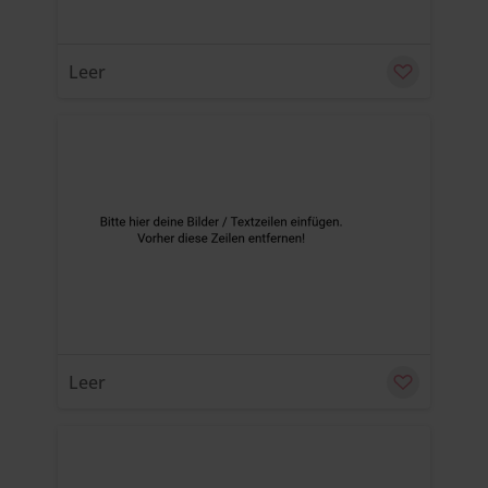
Leer
u
C
Leer