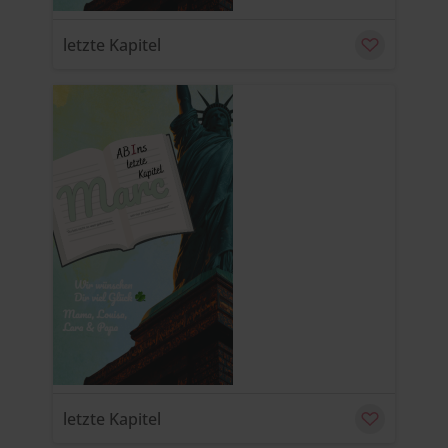
letzte Kapitel
u
C
letzte Kapitel