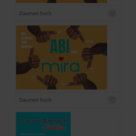
Daumen hoch
u
C
Daumen hoch