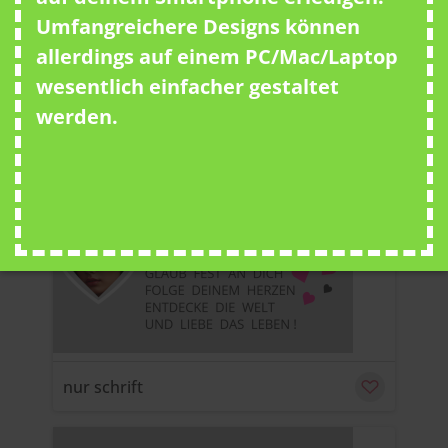
Umfangreichere Designs können
allerdings auf einem PC/Mac/Laptop
wesentlich einfacher gestaltet
nur schrift
werden.
u
C
nur schrift