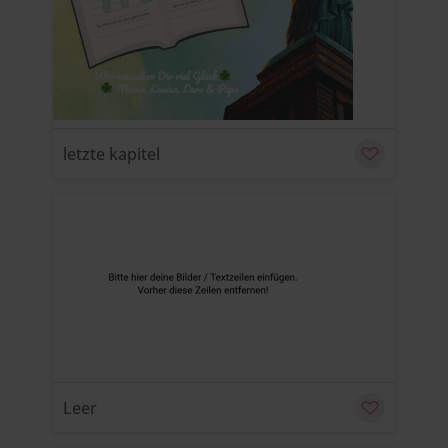
u
C
letzte kapitel
u
C
Leer