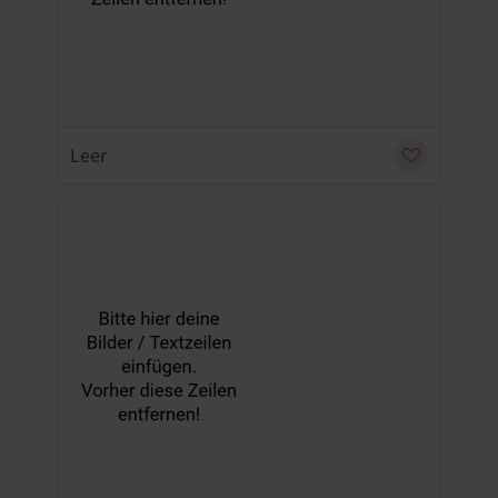
Leer
u
C