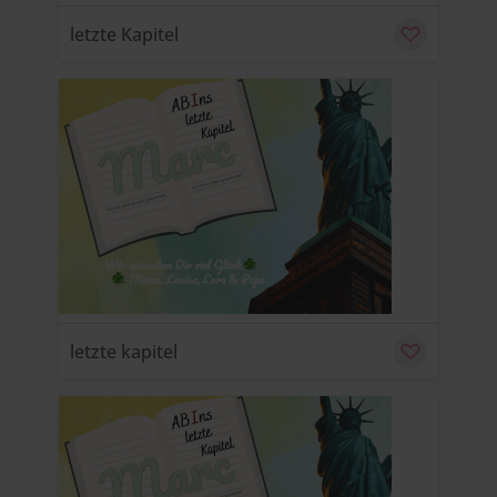
letzte Kapitel
u
C
letzte kapitel