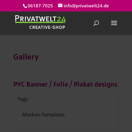
06187-7025
info@privatwelt24.de
Gallery
PVC Banner / Folie / Plakat designs
Tags
Masken-Templates