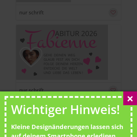
nur schrift
u
C
nur schrift
Wichtiger Hinweis!
Kleine Designänderungen lassen sich
u
C
auf deinem Smartphone erledigen.