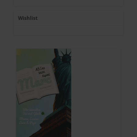
Wishlist
u
C