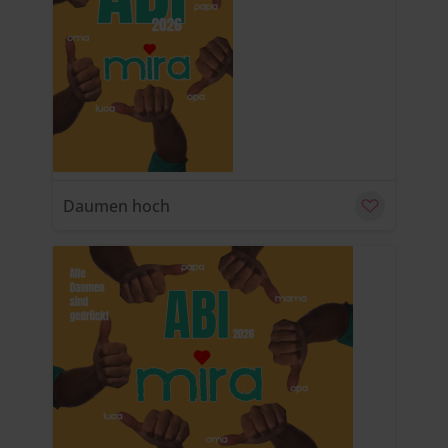
u
C
Daumen hoch
u
C