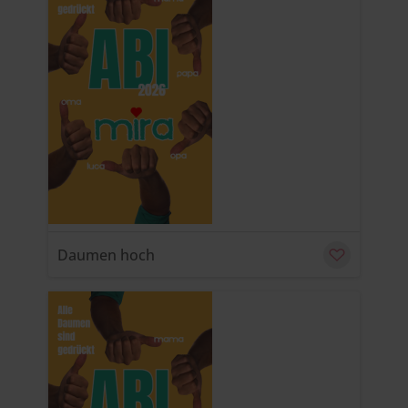
u
C
Daumen hoch