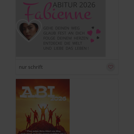
u
C
nur schrift
u
C