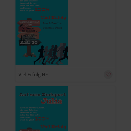
u
C
Viel Erfolg HF