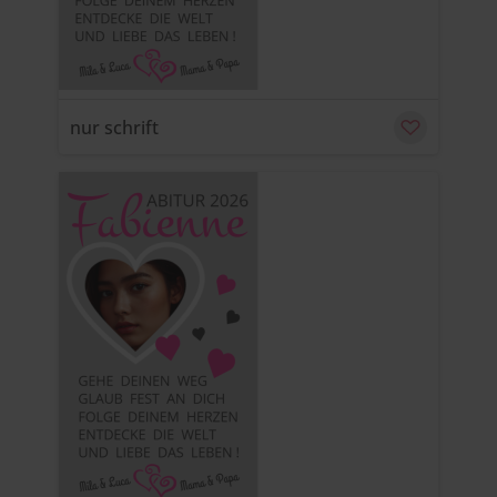
nur schrift
u
C