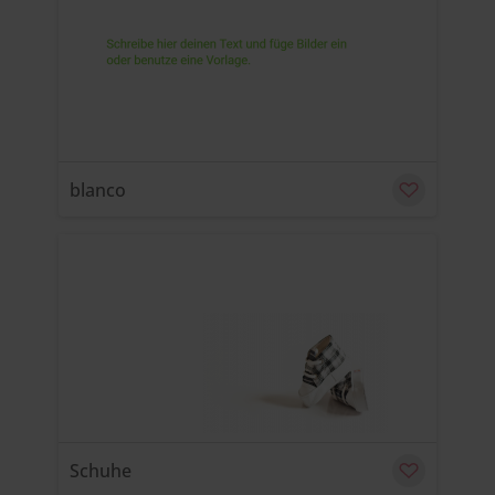
u
C
blanco
u
C
Schuhe