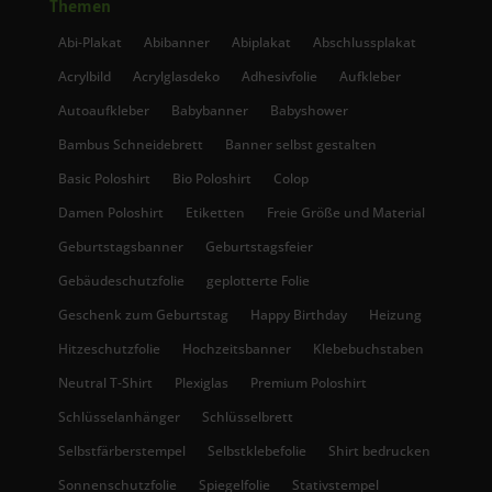
Themen
Abi-Plakat
Abibanner
Abiplakat
Abschlussplakat
Acrylbild
Acrylglasdeko
Adhesivfolie
Aufkleber
Autoaufkleber
Babybanner
Babyshower
Bambus Schneidebrett
Banner selbst gestalten
Basic Poloshirt
Bio Poloshirt
Colop
Damen Poloshirt
Etiketten
Freie Größe und Material
Geburtstagsbanner
Geburtstagsfeier
Gebäudeschutzfolie
geplotterte Folie
Geschenk zum Geburtstag
Happy Birthday
Heizung
Hitzeschutzfolie
Hochzeitsbanner
Klebebuchstaben
Neutral T-Shirt
Plexiglas
Premium Poloshirt
Schlüsselanhänger
Schlüsselbrett
Selbstfärberstempel
Selbstklebefolie
Shirt bedrucken
Sonnenschutzfolie
Spiegelfolie
Stativstempel