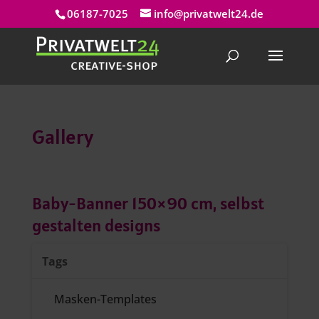
06187-7025
info@privatwelt24.de
Gallery
Baby-Banner 150×90 cm, selbst
gestalten designs
Tags
Masken-Templates