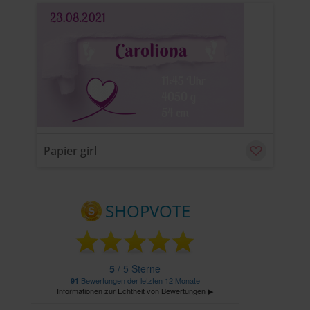
u
C
Papier girl