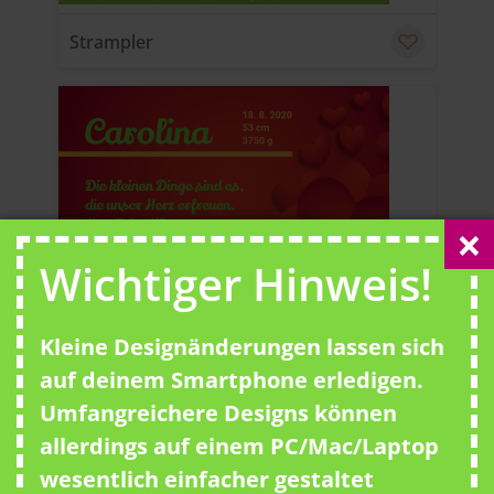
Strampler
u
C
Wichtiger Hinweis!
kleine Dinge
Kleine Designänderungen lassen sich
auf deinem Smartphone erledigen.
Umfangreichere Designs können
allerdings auf einem PC/Mac/Laptop
u
C
wesentlich einfacher gestaltet