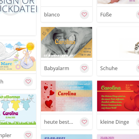
SIGN OR
CKDATEI
blanco
Füße
rschau
Vorschau
Customiz
Customize
Babyalarm
Schuhe
ch
rschau
Vorschau
Customiz
Customize
heute bestimme ich
kleine Dinge
mpler