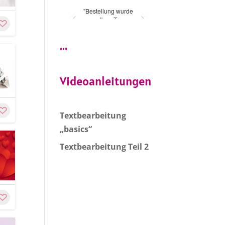
...
Videoanleitungen
e
Customize
Textbearbeitung
„basics“
Textbearbeitung Teil 2
e
Customize