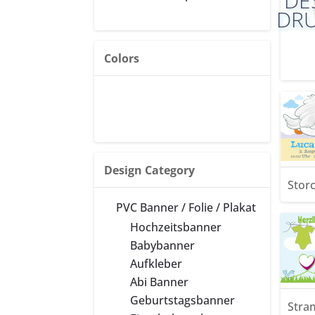
DE
DRU
Colors
Vo
Vorschau
Design Category
Stor
PVC Banner / Folie / Plakat
Vo
Hochzeitsbanner
Vorschau
Babybanner
Aufkleber
Abi Banner
Geburtstagsbanner
Stra