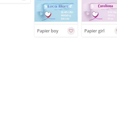
rschau
Vorschau
Customiz
Papier boy
Papier girl