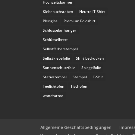
Hochzeitsbanner
Klebebuchstaben
Neutral T-Shirt
Plexiglas
Premium Poloshirt
Schlüsselanhänger
Schlüsselbrett
Selbstfärberstempel
Selbstklebefolie
Shirt bedrucken
Sonnenschutzfolie
Spiegelfolie
Stativstempel
Stempel
T-Shit
Teelichtofen
Tischofen
wandtattoo
Allgemeine Geschäftsbedingungen
Impres