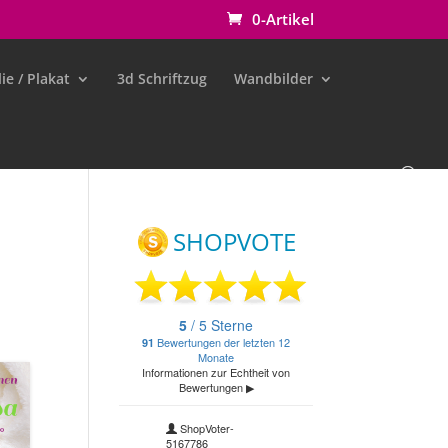
0-Artikel
ie / Plakat
3d Schriftzug
Wandbilder
e
Customize