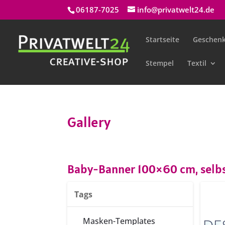
06187-7025
info@privatwelt24.de
Startseite
Geschenk
Stempel
Textil
Gallery
Baby-Banner 100×60 cm, selbs
Tags
Vo
Masken-Templates