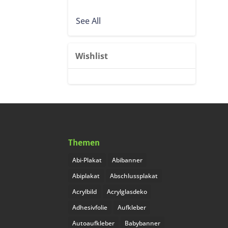
See All
Wishlist
Themen
Abi-Plakat
Abibanner
Abiplakat
Abschlussplakat
Acrylbild
Acrylglasdeko
Adhesivfolie
Aufkleber
Autoaufkleber
Babybanner