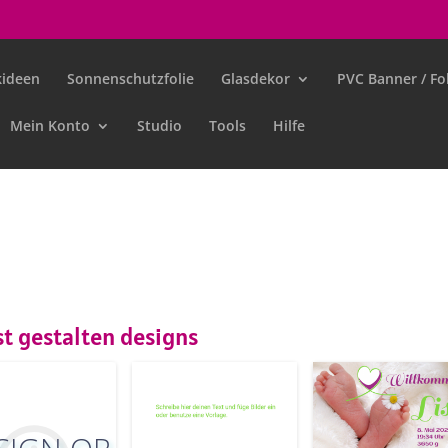
ideen
Sonnenschutzfolie
Glasdekor
PVC Banner / Fol
Mein Konto
Studio
Tools
Hilfe
t gestalten designs
rschau
Vorschau
Customiz