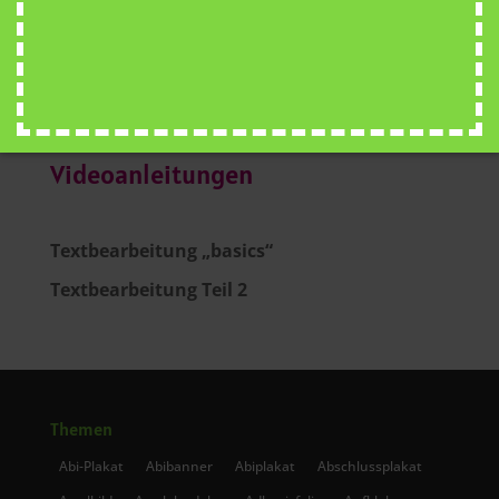
...
Videoanleitungen
Textbearbeitung „basics“
Textbearbeitung Teil 2
Themen
Abi-Plakat
Abibanner
Abiplakat
Abschlussplakat