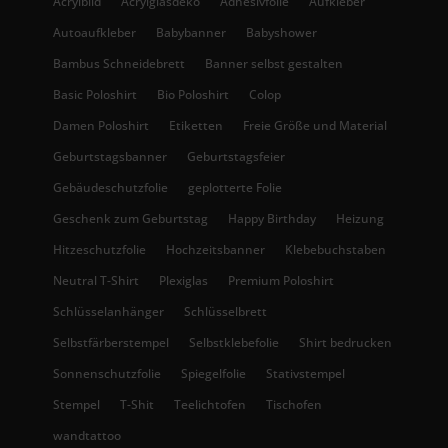
Acrylbild
Acrylglasdeko
Adhesivfolie
Aufkleber
Autoaufkleber
Babybanner
Babyshower
Bambus Schneidebrett
Banner selbst gestalten
Basic Poloshirt
Bio Poloshirt
Colop
Damen Poloshirt
Etiketten
Freie Größe und Material
Geburtstagsbanner
Geburtstagsfeier
Gebäudeschutzfolie
geplotterte Folie
Geschenk zum Geburtstag
Happy Birthday
Heizung
Hitzeschutzfolie
Hochzeitsbanner
Klebebuchstaben
Neutral T-Shirt
Plexiglas
Premium Poloshirt
Schlüsselanhänger
Schlüsselbrett
Selbstfärberstempel
Selbstklebefolie
Shirt bedrucken
Sonnenschutzfolie
Spiegelfolie
Stativstempel
Stempel
T-Shit
Teelichtofen
Tischofen
wandtattoo