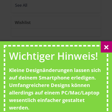
See All
Wishlist
Wichtiger Hinweis!
No template has found yet.
Kleine Designänderungen lassen sich
auf deinem Smartphone erledigen.
Umfangreichere Designs können
allerdings auf einem PC/Mac/Laptop
wesentlich einfacher gestaltet
werden.