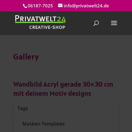
06187-7025
info@privatwelt24.de
Gallery
Wandbild Acryl gerade 30×30 cm
mit deinem Motiv designs
Tags
Masken-Templates