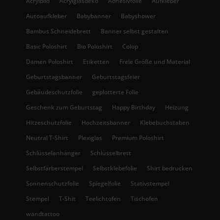
Acrylbild
Acrylglasdeko
Adhesivfolie
Aufkleber
Autoaufkleber
Babybanner
Babyshower
Bambus Schneidebrett
Banner selbst gestalten
Basic Poloshirt
Bio Poloshirt
Colop
Damen Poloshirt
Etiketten
Freie Größe und Material
Geburtstagsbanner
Geburtstagsfeier
Gebäudeschutzfolie
geplotterte Folie
Geschenk zum Geburtstag
Happy Birthday
Heizung
Hitzeschutzfolie
Hochzeitsbanner
Klebebuchstaben
Neutral T-Shirt
Plexiglas
Premium Poloshirt
Schlüsselanhänger
Schlüsselbrett
Selbstfärberstempel
Selbstklebefolie
Shirt bedrucken
Sonnenschutzfolie
Spiegelfolie
Stativstempel
Stempel
T-Shit
Teelichtofen
Tischofen
wandtattoo