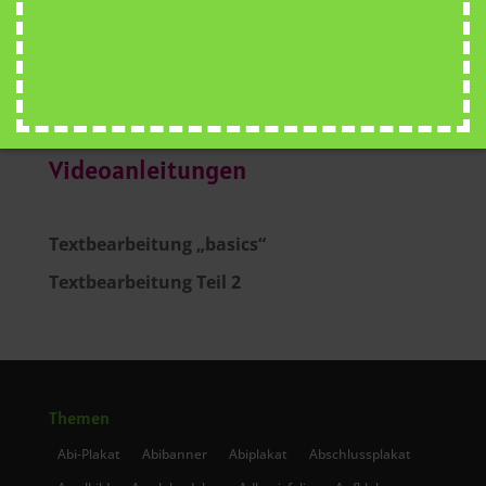
...
Videoanleitungen
Textbearbeitung „basics“
Textbearbeitung Teil 2
Themen
Abi-Plakat
Abibanner
Abiplakat
Abschlussplakat