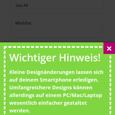
See All
Wishlist
Wichtiger Hinweis!
No template has found yet.
Kleine Designänderungen lassen sich
auf deinem Smartphone erledigen.
Umfangreichere Designs können
allerdings auf einem PC/Mac/Laptop
wesentlich einfacher gestaltet
werden.