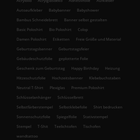
Acrylbild
Acrylglasdeko
Adhesivfolie
Aufkleber
Autoaufkleber
Babybanner
Babyshower
Bambus Schneidebrett
Banner selbst gestalten
Basic Poloshirt
Bio Poloshirt
Colop
Damen Poloshirt
Etiketten
Freie Größe und Material
Geburtstagsbanner
Geburtstagsfeier
Gebäudeschutzfolie
geplotterte Folie
Geschenk zum Geburtstag
Happy Birthday
Heizung
Hitzeschutzfolie
Hochzeitsbanner
Klebebuchstaben
Neutral T-Shirt
Plexiglas
Premium Poloshirt
Schlüsselanhänger
Schlüsselbrett
Selbstfärberstempel
Selbstklebefolie
Shirt bedrucken
Sonnenschutzfolie
Spiegelfolie
Stativstempel
Stempel
T-Shit
Teelichtofen
Tischofen
wandtattoo