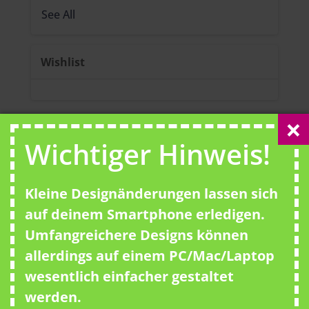
See All
Wishlist
Wichtiger Hinweis!
No template has found yet.
Kleine Designänderungen lassen sich
auf deinem Smartphone erledigen.
Umfangreichere Designs können
allerdings auf einem PC/Mac/Laptop
wesentlich einfacher gestaltet
werden.