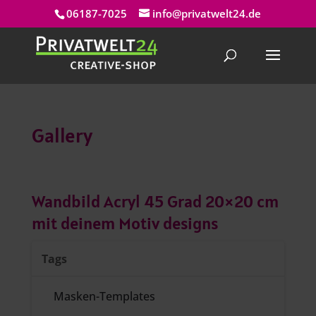
06187-7025
info@privatwelt24.de
Gallery
Wandbild Acryl 45 Grad 20×20 cm
mit deinem Motiv designs
Tags
Masken-Templates