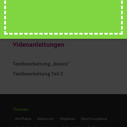
...
Videoanleitungen
Textbearbeitung „basics“
Textbearbeitung Teil 2
Themen
Abi-Plakat
Abibanner
Abiplakat
Abschlussplakat